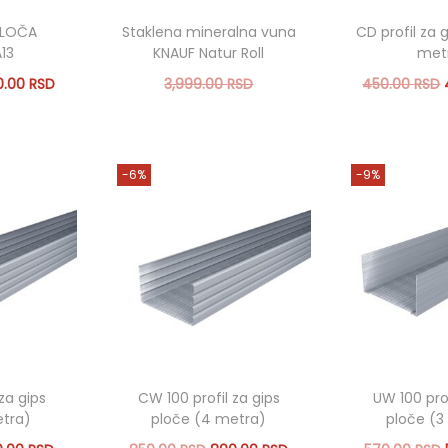
PLOČA
Staklena mineralna vuna
CD profil za 
13
KNAUF Natur Roll
met
T
O
0.00
RSD
3,999.00
RSD
450.00
RSD
r
r
T
korpu
3,499.00
RSD
Dodaj
e
i
r
i
Dodaj u korpu
shlist
Add to
n
g
e
-6%
-9%
Add to Wishlist
u
i
n
i
t
n
u
n
a
t
a
l
n
l
c
n
a
e
a
c
n
c
e
za gips
CW 100 profil za gips
UW 100 prof
a
e
n
etra)
ploče (4 metra)
ploče (3
j
n
a