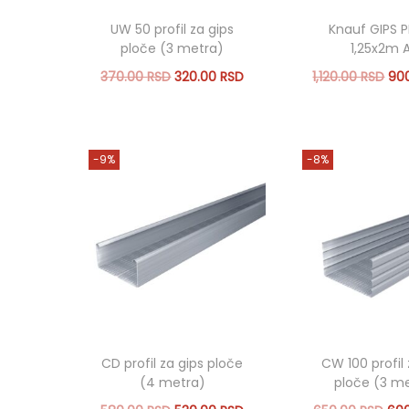
o
n
UW 50 profil za gips
Knauf GIPS 
ploče (3 metra)
1,25x2m A
O
T
O
370.00
RSD
320.00
RSD
1,120.00
RSD
90
r
r
r
Dodaj u korpu
Dodaj u 
i
e
i
Add to Wishlist
Add to Wi
g
n
g
-9%
-8%
i
u
i
n
t
n
a
n
a
l
a
l
n
c
n
a
e
a
c
n
c
CD profil za gips ploče
CW 100 profil 
e
a
e
(4 metra)
ploče (3 m
n
j
n