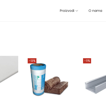
Proizvodi
O nama
-13%
-11%