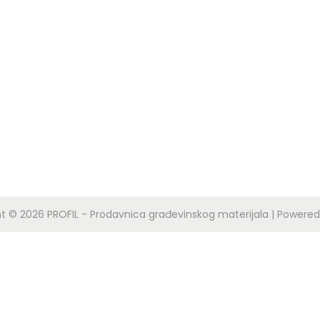
ht © 2026
PROFIL - Prodavnica građevinskog materijala
| Powered