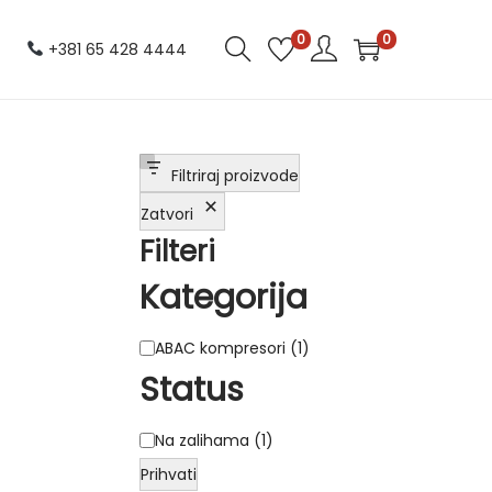
0
0
+381 65 428 4444
Filtriraj proizvode
Zatvori
Filteri
Kategorija
K
ABAC kompresori
(
1
)
a
Status
t
S
e
Na zalihama
(
1
)
t
g
Prihvati