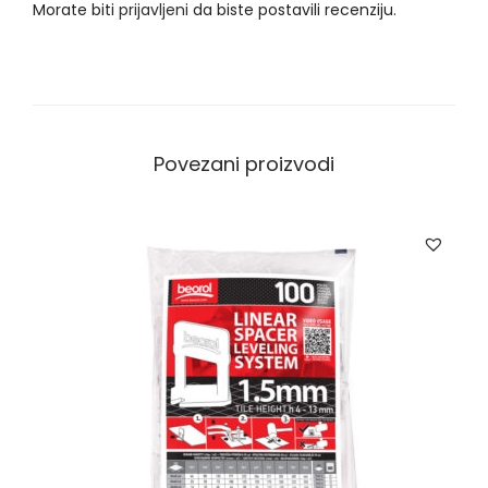
Morate biti
prijavljeni
da biste postavili recenziju.
j
l
e
k
o
Povezani proizvodi
l
i
č
i
n
a