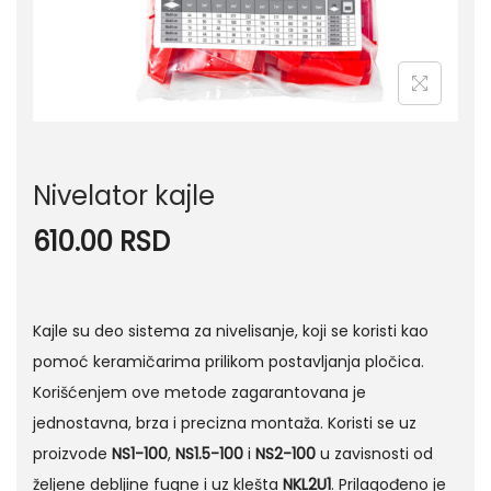
n
Nivelator kajle
610.00
RSD
Kajle su deo sistema za nivelisanje, koji se koristi kao
pomoć keramičarima prilikom postavljanja pločica.
Korišćenjem ove metode zagarantovana je
jednostavna, brza i precizna montaža. Koristi se uz
proizvode
NS1-100
,
NS1.5-100
i
NS2-100
u zavisnosti od
željene debljine fugne i uz klešta
NKL2U1
. Prilagođeno je