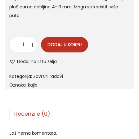
pločicama debljine 4-13 mm. Mogu se koristiti više
puta.
DODAJ U KORPU
N
i
Dodaj na listu želja
v
e
Kategorija:
Završni radovi
l
Oznaka:
kajle
a
t
o
Recenzije (0)
r
k
Još nema komentara.
a