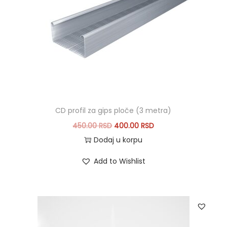
CD profil za gips ploče (3 metra)
O
T
450.00
RSD
400.00
RSD
r
r
Dodaj u korpu
i
e
Add to Wishlist
g
n
i
u
n
t
a
n
l
a